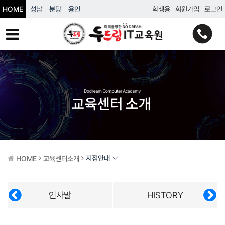
HOME
성남
분당
용인
학생용
회원가입
로그인
지점안내
HOME
교육센터소개
인사말
HISTORY