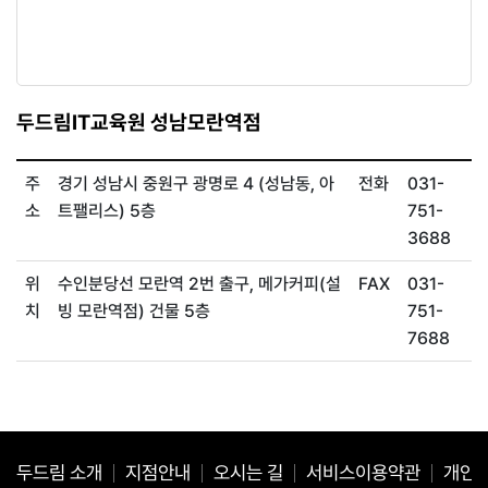
두드림IT교육원 성남모란역점
주
경기 성남시 중원구 광명로 4 (성남동, 아
전화
031-
소
트팰리스) 5층
751-
3688
위
수인분당선 모란역 2번 출구, 메가커피(설
FAX
031-
치
빙 모란역점) 건물 5층
751-
7688
두드림 소개
지점안내
오시는 길
서비스이용약관
개인