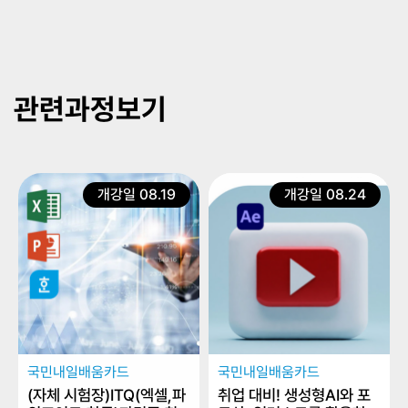
관련과정보기
개강일 08.19
개강일 08.24
국민내일배움카드
국민내일배움카드
(자체 시험장)ITQ(엑셀,파
취업 대비! 생성형AI와 포