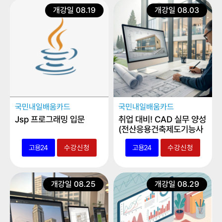
개강일 08.19
개강일 08.03
국민내일배움카드
국민내일배움카드
Jsp 프로그래밍 입문
취업 대비! CAD 실무 양성
(전산응용건축제도기능사
실기)
고용24
수강신청
고용24
수강신청
개강일 08.25
개강일 08.29