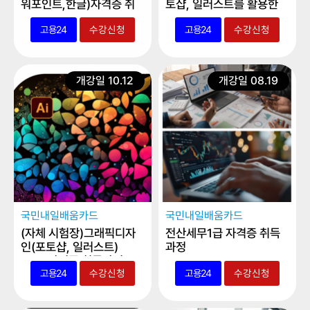
워포인트,한글)자격증 취
토샵, 일러스트를 활용한
득과정 저녁반
편집디자인 실무
고용24
수강신청
고용24
수강신청
개강일 10.12
개강일 08.19
국민내일배움카드
국민내일배움카드
(자체 시험장)그래픽디자
전산세무1급 자격증 취득
인(포토샵, 일러스트)
과정
GTQ 자격증 취득과정
고용24
수강신청
고용24
수강신청