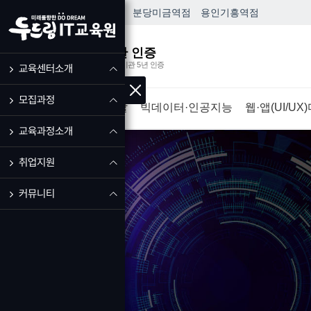
HOME
성남
모란역점
분당
미금역점
용인
기흥역점
우수훈련기관 인증
고용노동부 우수훈련기관 5년 인증
교육센터소개
모집과정
IT·프로그램개발
빅데이터·인공지능
웹·앱(UI/U
교육과정소개
취업지원
커뮤니티