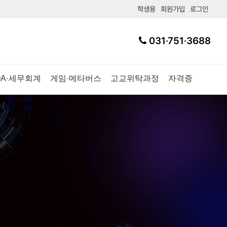
학생용
회원가입
로그인
031·751·3688
OA·세무회계
게임·메타버스
고교위탁과정
자격증