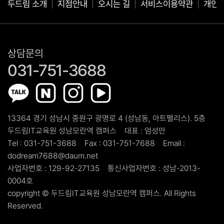
두드림 소개
지점안내
오시는 길
서비스이용약관
개인
상담문의
031-751-3688
13364 경기 성남시 중원구 광명로 4 (성남동, 아트팰리스). 5층
두드림IT교육원 성남모란역 캠퍼스
대표 :
엄성만
Tel :
031-751-3688
Fax :
031-751-7688
Email :
dodream7688@daum.net
사업자번호 :
129-92-27135
통신사업자번호 :
성남-2013-
0004호
copyright ©
두드림IT교육원 성남모란역 캠퍼스.
All Rights
Reserved.