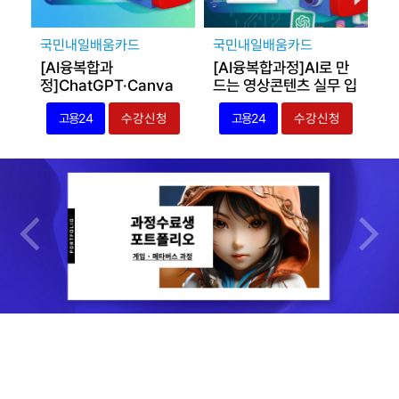
국민내일배움카드
국민내일배움카드
[AI융복합과
[AI융복합과정]AI로 만
정]ChatGPT·Canva
드는 영상콘텐츠 실무 입
를 활용한 영상편집·그래
문(ChatGPT·Canva
고용24
수강신청
고용24
수강신청
픽 제작 실무
활용)