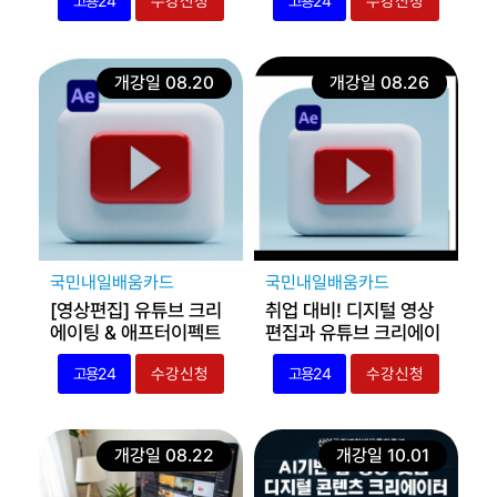
고용24
수강신청
고용24
수강신청
개강일 08.20
개강일 08.26
국민내일배움카드
국민내일배움카드
[영상편집] 유튜브 크리
취업 대비! 디지털 영상
에이팅 & 애프터이펙트
편집과 유튜브 크리에이
실무 저녁반
팅(프리미어 & 에프터이
고용24
수강신청
고용24
수강신청
펙트)
개강일 08.22
개강일 10.01