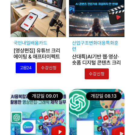
국민내일배움카드
산업구조변화대응특화훈
련
[영상편집] 유튜브 크리
에이팅 & 애프터이펙트
산대특)AI기반 웹·영상·
실무 주말과정
숏폼 디지털 콘텐츠 크리
고용24
수강신청
에이터
수강신청
개강일 09.01
개강일 08.13