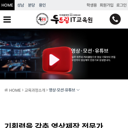
HOME
성남
분당
용인
학생용
회원가입
로그인
영상·모션·유튜브
HOME
교육과정소개
기획력을 갖춘 영상제작 전문가