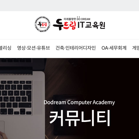
퍼블리싱
영상·모션·유튜브
건축·인테리어디자인
OA·세무회계
게