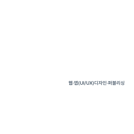
웹·앱(UI/UX)디자인·퍼블리싱