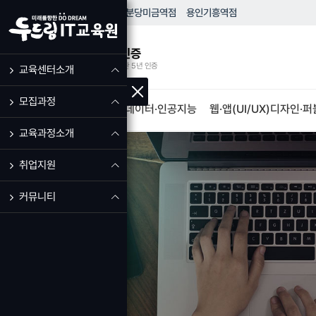
HOME
성남
모란역점
분당
미금역점
용인
기흥역점
우수훈련기관 인증
고용노동부 우수훈련기관 5년 인증
교육센터소개
모집과정
IT·프로그램개발
빅데이터·인공지능
웹·앱(UI/UX)디자인·
교육과정소개
취업지원
커뮤니티