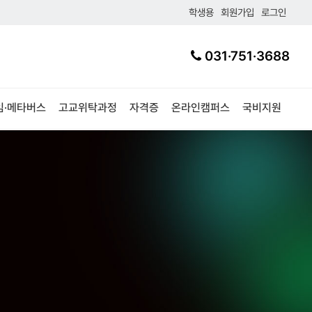
학생용
회원가입
로그인
031·751·3688
임·메타버스
고교위탁과정
자격증
온라인캠퍼스
국비지원