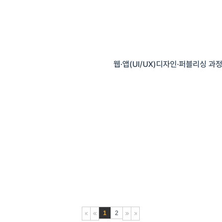
웹·앱(UI/UX)디자인·퍼블리싱 과
1
2