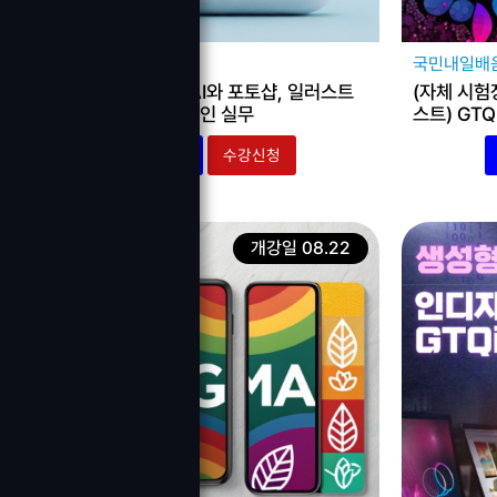
국민내일배움카드
국민내일배
취업 대비! 생성형AI와 포토샵, 일러스트
(자체 시험
를 활용한 편집디자인 실무
스트) GT
고용24
수강신청
개강일 08.22