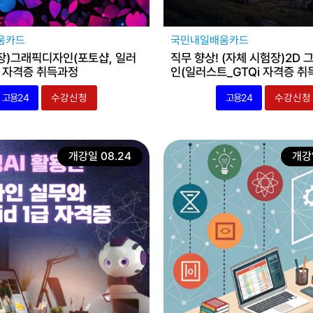
움카드
국민내일배움카드
장)그래픽디자인(포토샵, 일러
직무 향상! (자체 시험장)2D 
Q 자격증 취득과정
인(일러스트_GTQi 자격증 취
고용24
수강신청
고용24
수강신청
개강일 08.24
개강일