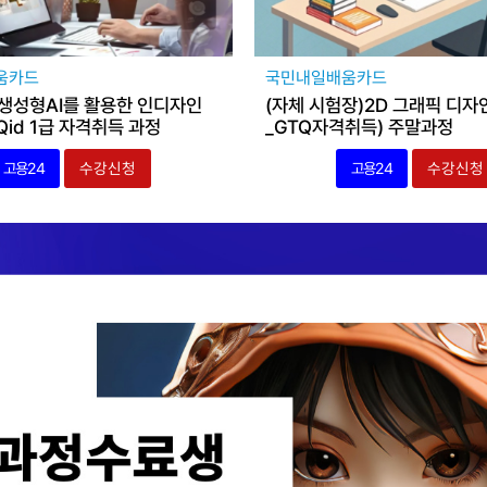
움카드
국민내일배움카드
 생성형AI를 활용한 인디자인
(자체 시험장)2D 그래픽 디자
Qid 1급 자격취득 과정
_GTQ자격취득) 주말과정
고용24
수강신청
고용24
수강신청