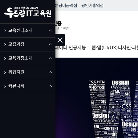
HOME
성남
모란역점
분당
미금역점
용인
기흥역점
우수훈련기관 인증
고용노동부 우수훈련기관 5년 인증
교육센터소개
모집과정
IT·프로그램개발
빅데이터·인공지능
웹·앱(UI/UX)디자인·
교육과정소개
취업지원
커뮤니티