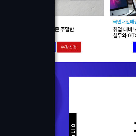
국민내일배움카드
국민내일배
반응형웹 피그마 입문 주말반
취업 대비!
실무와 GT
고용24
수강신청