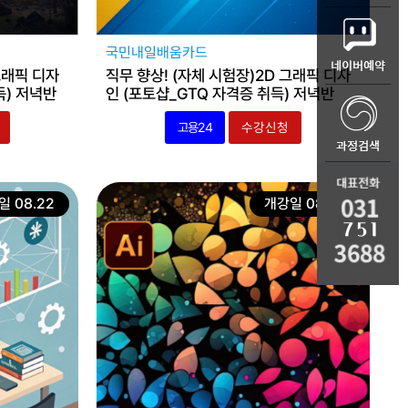
국민내일배움카드
그래픽 디자
직무 향상! (자체 시험장)2D 그래픽 디자
득) 저녁반
인 (포토샵_GTQ 자격증 취득) 저녁반
고용24
수강신청
 08.22
개강일 08.22