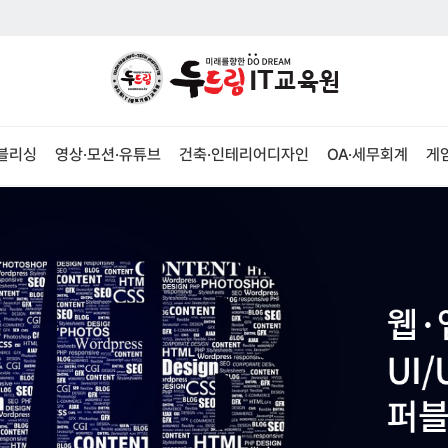
퍼블리싱
영상·모션·유튜브
건축·인테리어디자인
OA·세무회계
게