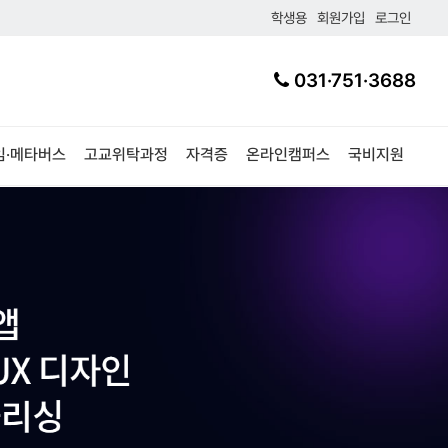
학생용
회원가입
로그인
031·751·3688
임·메타버스
고교위탁과정
자격증
온라인캠퍼스
국비지원