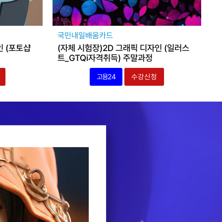
국민내일배움카드
인 (포토샵
(자체 시험장)2D 그래픽 디자인 (일러스
트_GTQi자격취득) 주말과정
고용24
수강신청