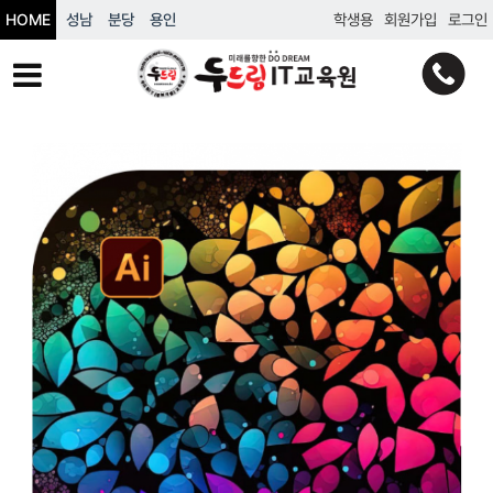
HOME
성남
분당
용인
학생용
회원가입
로그인