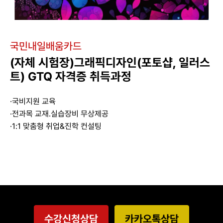
국민내일배움카드
(자체 시험장)그래픽디자인(포토샵, 일러스
트) GTQ 자격증 취득과정
·국비지원 교육
·전과목 교재.실습장비 무상제공
·1:1 맞춤형 취업&진학 컨설팅
수강신청상담
카카오톡상담