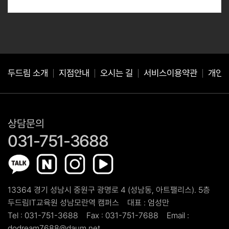
에는 예외없이 해당 정보를 지체 없이 파기합니다.
귀하는 위와 같이 개인정보를 수집 이용하는데 동의를 거부할 권리
가 있습니다.
동의를 거절하는 경우 서비스 이용이 제한될 수 있습니다.
두드림 소개
지점안내
오시는 길
서비스이용약관
개인
상담문의
031-751-3688
13364 경기 성남시 중원구 광명로 4 (성남동, 아트팰리스). 5층
두드림IT교육원 성남모란역 캠퍼스
대표 :
엄성만
Tel :
031-751-3688
Fax :
031-751-7688
Email :
dodream7688@daum.net