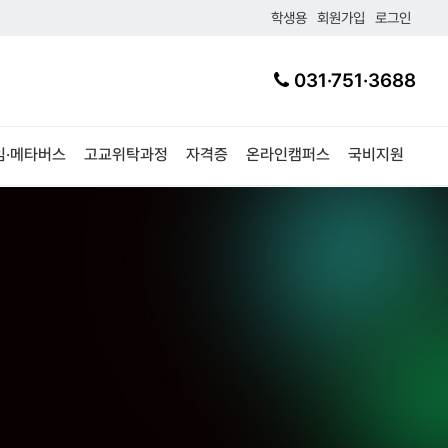
학생용
회원가입
로그인
031·751·3688
임·메타버스
고교위탁과정
자격증
온라인캠퍼스
국비지원