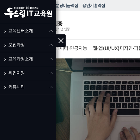
HOME
성남
모란역점
분당
미금역점
용인
기흥역점
우수훈련기관 인증
고용노동부 우수훈련기관 5년 인증
교육센터소개
모집과정
IT·프로그램개발
빅데이터·인공지능
웹·앱(UI/UX)디자인·
교육과정소개
취업지원
커뮤니티