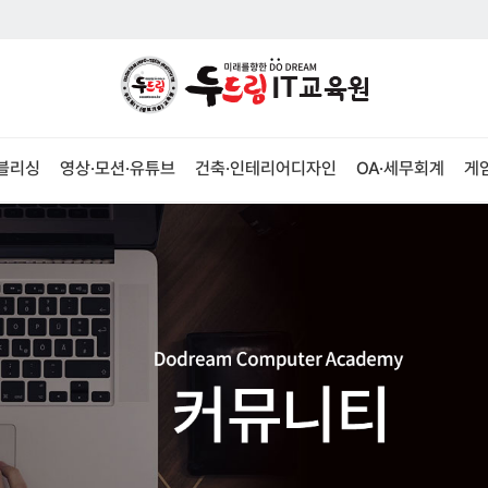
퍼블리싱
영상·모션·유튜브
건축·인테리어디자인
OA·세무회계
게