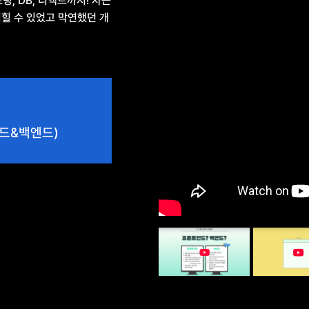
링, DB, 리액트까지! 차근
힐 수 있었고 막연했던 개
드&백엔드)