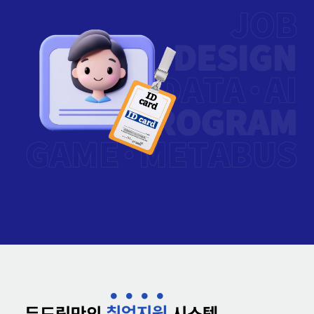
취
업
지
원