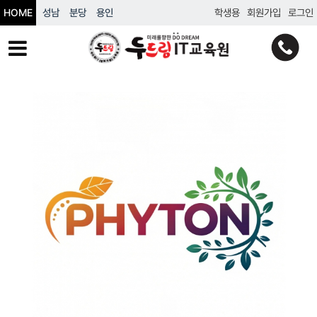
HOME
성남
분당
용인
학생용
회원가입
로그인