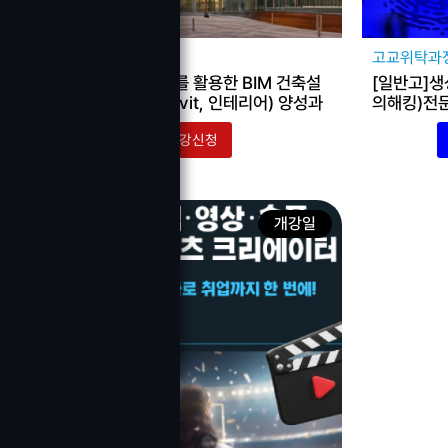
고교위탁과정
고교위탁과
[일반고]생성형 AI를 활용한 BIM 건축설
[일반고]생
계(Cad, Max, Revit, 인테리어) 양성과
의해킹)전
정
수강신청
개강일