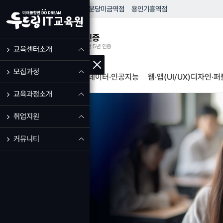
HOME
성남
모란역점
분당
미금역점
용인
기흥역점
우수훈련기관 인증
고용노동부 우수훈련기관 5년 인증
교육센터소개
모집과정
IT·프로그램개발
빅데이터·인공지능
웹·앱(UI/UX)디자인·
교육과정소개
취업지원
커뮤니티