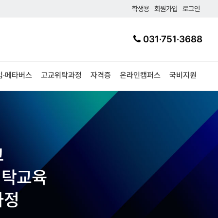
학생용
회원가입
로그인
031·751·3688
임·메타버스
고교위탁과정
자격증
온라인캠퍼스
국비지원