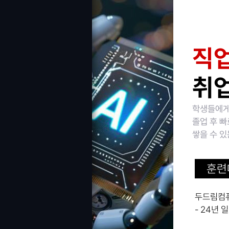
직업
취업
학생들에게
졸업 후 
쌓을 수 있
훈련
두드림컴
- 24년