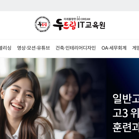
퍼블리싱
영상·모션·유튜브
건축·인테리어디자인
OA·세무회계
게