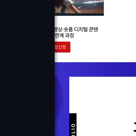
고교위탁과정
(3학년)AI기반 웹·영상·숏폼 디지털 콘텐
츠 크리에이터 채용연계 과정
수강신청