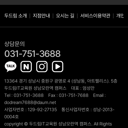
동의를 거절하는 경우 서비스 이용이 제한될 수 있습니다.
두드림 소개
지점안내
오시는 길
서비스이용약관
개인
상담문의
031-751-3688
13364 경기 성남시 중원구 광명로 4 (성남동, 아트팰리스). 5층
두드림IT교육원 성남모란역 캠퍼스
대표 :
엄성만
Tel :
031-751-3688
Fax :
031-751-7688
Email :
dodream7688@daum.net
사업자번호 :
129-92-27135
통신사업자번호 :
성남-2013-
0004호
copyright ©
두드림IT교육원 성남모란역 캠퍼스.
All Rights